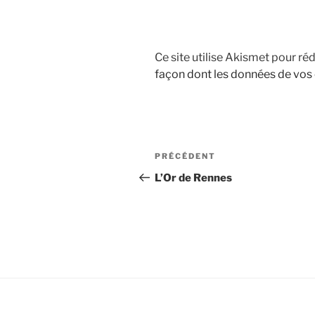
Ce site utilise Akismet pour réd
façon dont les données de vos
Navigation
Article
PRÉCÉDENT
de
précédent
L’Or de Rennes
l’article