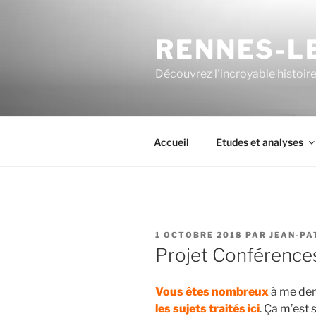
Aller
au
RENNES-LE
contenu
principal
Découvrez l'incroyable histoir
Accueil
Etudes et analyses
PUBLIÉ
1 OCTOBRE 2018
PAR
JEAN-PA
LE
Projet Conférence
Vous êtes nombreux
à me dem
les sujets traités ici
. Ça m’est 