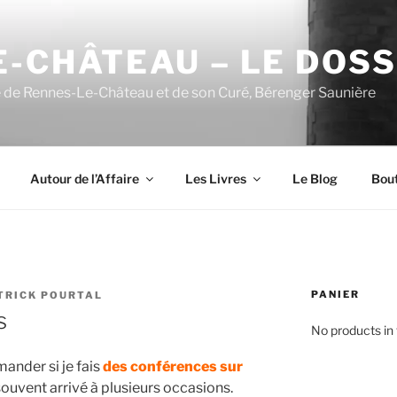
-CHÂTEAU – LE DOSSI
e de Rennes-Le-Château et de son Curé, Bérenger Saunière
Autour de l’Affaire
Les Livres
Le Blog
Bou
PANIER
TRICK POURTAL
s
No products in 
ander si je fais
des conférences sur
souvent arrivé à plusieurs occasions.