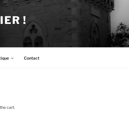
ER !
tique
Contact
the cart.