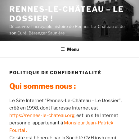
Aller
RENNES-LE-CHÂTEAU – LE
au
DOSSIER !
contenu
principal
Découvrez l'incroyable histoire de Rennes-Le-Château et de
son Curé, Bérenger Saunière
Menu
POLITIQUE DE CONFIDENTIALITÉ
Qui sommes nous :
Le Site Internet “Rennes-Le-Château – Le Dossier”,
créé en 1998, dont l’adresse Internet est
https://rennes-le-chateau.org
, est un site Internet
personnel appartenant à
Monsieur Jean-Patrick
Pourtal .
Ce site est hébergé par la Société OVH (ovh.com)