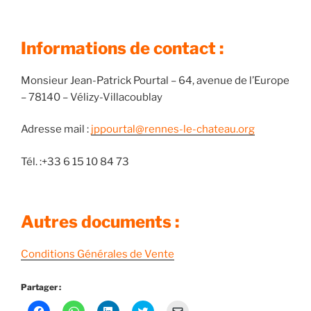
Informations de contact :
Monsieur Jean-Patrick Pourtal – 64, avenue de l’Europe
– 78140 – Vélizy-Villacoublay
Adresse mail :
jppourtal@rennes-le-chateau.org
Tél. :+33 6 15 10 84 73
Autres documents :
Conditions Générales de Vente
Partager :
C
C
C
C
C