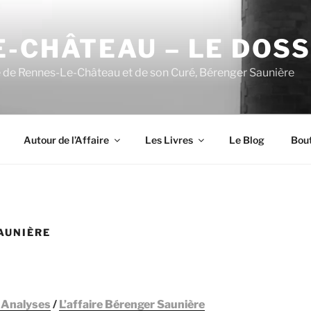
-CHÂTEAU – LE DOSSI
e de Rennes-Le-Château et de son Curé, Bérenger Saunière
Autour de l’Affaire
Les Livres
Le Blog
Bou
SAUNIÈRE
 Analyses
/
L’affaire Bérenger Saunière