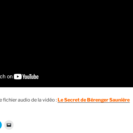
 fichier audio de la vidéo :
Le Secret de Bérenger Saunière
C
C
l
l
i
i