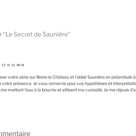
c
q
k
u
t
e
o
r
s
p
h
o
a
u
r
r
 “Le Secret de Saunière”
e
e
o
n
n
v
T
o
w
y
i
e
t
r
t
u
e
n
17 H 11 MIN
r
l
(
i
ionner votre série sur Reine le Château et l’abbé Saunière en préambule à 
o
e
u
n
 votre présence. Je vous remercie pour vos hypothèses et interprétati
v
p
r
a
 me mettent l’eau à la bouche et attisent ma curiosité. Je me réjouis d
e
r
d
e
a
-
n
m
s
a
u
i
n
l
e
à
n
u
o
n
mmentaire
u
a