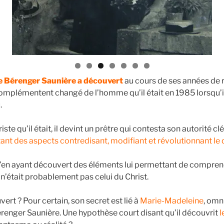
que Bérenger Saunière a découvert
au cours de ses années de 
complémentent changé de l’homme qu’il était en 1985 lorsqu’il 
.
iste qu’il était, il devint un prêtre qui contesta son autorité clé
ant des aspects contredisant, modifiant et révolutionnant l
 qu’en ayant découvert des éléments lui permettant de compre
n’était probablement pas celui du Christ.
vert ? Pour certain, son secret est lié à
Marie-Madeleine
, omn
renger Saunière. Une hypothèse court disant qu’il découvrit
l