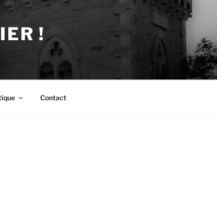
ER !
tique
Contact