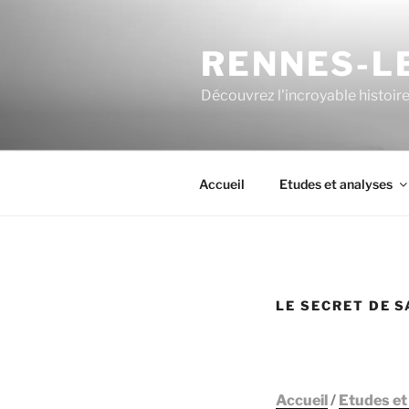
Aller
au
RENNES-LE
contenu
principal
Découvrez l'incroyable histoir
Accueil
Etudes et analyses
LE SECRET DE 
Accueil
/
Etudes et