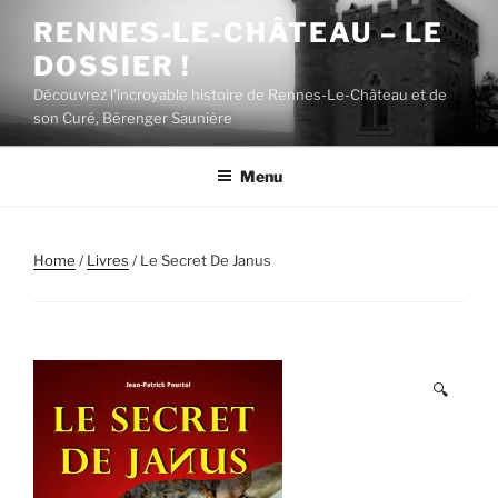
Aller
RENNES-LE-CHÂTEAU – LE
au
DOSSIER !
contenu
principal
Découvrez l'incroyable histoire de Rennes-Le-Château et de
son Curé, Bérenger Saunière
Menu
Home
/
Livres
/ Le Secret De Janus
🔍