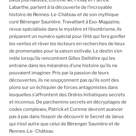
t
t
t
T
o
a
a
a
w
y
Labarthe, partent à la découverte de l’incroyable
g
g
g
i
e
e
e
e
t
r
histoire de Rennes-Le-Château et de son mythique
r
r
r
t
u
s
s
s
e
n
curé Bérenger Saunière. Travaillant à Eso-Magazine,
u
u
u
r
l
r
r
r
(
i
revue spécialisée dans le mystère et l’ésotérisme, ils
F
W
L
o
e
a
h
i
u
n
préparent un numéro spécial pour l’été qui fera gonfler
c
a
n
v
p
les ventes et rêver les lecteurs en recherches de lieux
e
t
k
r
a
b
s
e
e
r
de promenades pour la saison estivale. Le destin s’en
o
A
d
d
e
o
p
I
a
-
mêle lorsqu’ils rencontrent Gilles Delhêtre qui les
k
p
n
n
m
(
(
(
s
a
entraine dans les méandres d’une histoire qu’ils ne
o
o
o
u
i
u
u
u
n
l
pouvaient imaginer. Pris par la passion de leurs
v
v
v
e
à
r
r
r
n
u
découvertes, ils ne soupçonnent pas qu’ils sont des
e
e
e
o
n
pions sur un échiquier de forces antagonistes dans
d
d
d
u
a
a
a
a
v
m
lesquelles s’affrontent des Ordres Initiatiques secrets
n
n
n
e
i
s
s
s
l
(
et inconnus. De parchemins secrets en
décryptages de
u
u
u
l
o
n
n
n
e
u
codes complexes, Patrick et Corinne devront avancer
e
e
e
f
v
n
n
n
e
r
pas à pas dans l’espoir de découvrir le Secret de Janus
o
o
o
n
e
u
u
u
ê
d
qui n’est autre que celui de Bérenger Saunière et de
v
v
v
t
a
e
e
e
r
n
Rennes-Le- Château
l
l
l
e
s