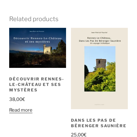
l
l
l
)
u
e
e
e
n
f
f
f
e
e
e
e
n
Related products
n
n
n
o
ê
ê
ê
u
t
t
t
v
r
r
r
e
e
e
e
l
)
)
)
l
e
f
e
n
ê
t
r
e
)
DÉCOUVRIR RENNES-
LE-CHÂTEAU ET SES
MYSTÈRES
38,00
€
Read more
DANS LES PAS DE
BÉRENGER SAUNIÈRE
25,00
€