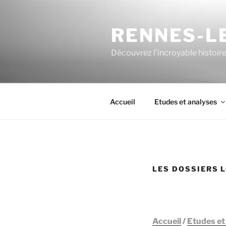
Aller
au
RENNES-LE
contenu
principal
Découvrez l'incroyable histoir
Accueil
Etudes et analyses
LES DOSSIERS 
Accueil
/
Etudes et