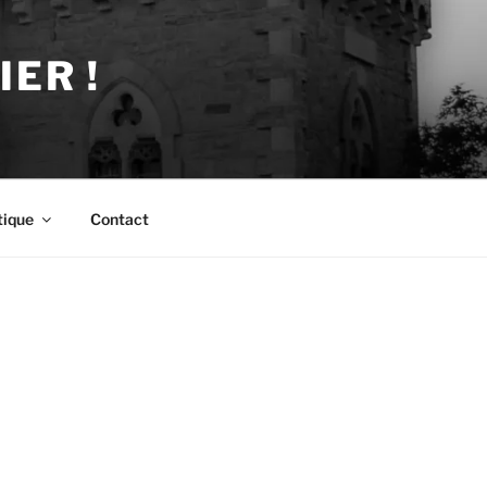
ER !
tique
Contact