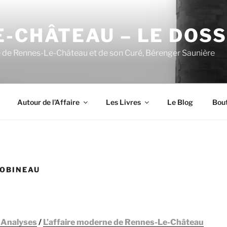
-CHÂTEAU – LE DOSSI
e de Rennes-Le-Château et de son Curé, Bérenger Saunière
Autour de l’Affaire
Les Livres
Le Blog
Bou
LOBINEAU
 Analyses
/
L’affaire moderne de Rennes-Le-Château