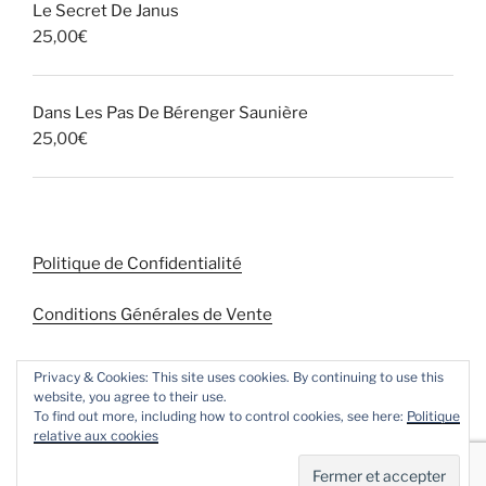
)
)
)
l
Le Secret De Janus
e
f
25,00
€
e
n
ê
t
r
Dans Les Pas De Bérenger Saunière
e
)
25,00
€
Politique de Confidentialité
Conditions Générales de Vente
Privacy & Cookies: This site uses cookies. By continuing to use this
website, you agree to their use.
To find out more, including how to control cookies, see here:
Politique
relative aux cookies
Politique de confidentialité
Fièrement propulsé par
WordPress