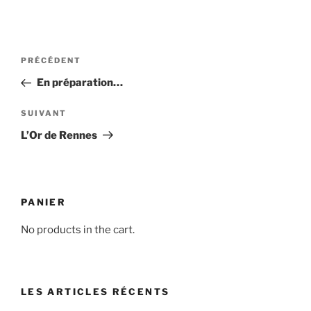
Navigation
Article
PRÉCÉDENT
de
précédent
En préparation…
l’article
Article
SUIVANT
suivant
L’Or de Rennes
PANIER
No products in the cart.
LES ARTICLES RÉCENTS