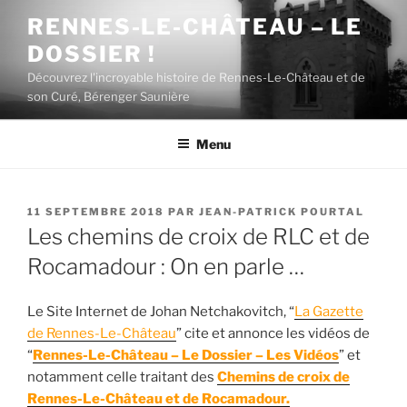
Aller
RENNES-LE-CHÂTEAU – LE
au
DOSSIER !
contenu
principal
Découvrez l'incroyable histoire de Rennes-Le-Château et de
son Curé, Bérenger Saunière
Menu
PUBLIÉ
11 SEPTEMBRE 2018
PAR
JEAN-PATRICK POURTAL
LE
Les chemins de croix de RLC et de
Rocamadour : On en parle …
Le Site Internet de Johan Netchakovitch, “
La Gazette
de Rennes-Le-Château
” cite et annonce les vidéos de
“
Rennes-Le-Château – Le Dossier – Les Vidéos
” et
notamment celle traitant des
Chemins de croix de
Rennes-Le-Château et de Rocamadour.