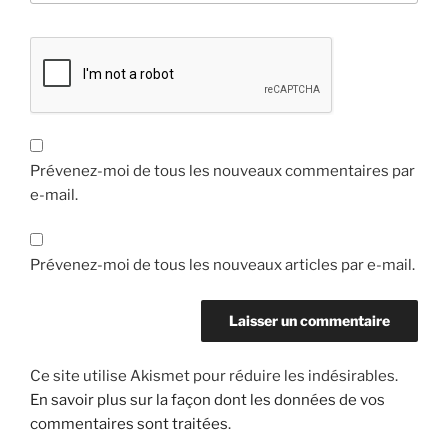
e
e
e
l
)
)
)
l
e
f
e
n
ê
t
r
e
)
Prévenez-moi de tous les nouveaux commentaires par
e-mail.
Prévenez-moi de tous les nouveaux articles par e-mail.
Ce site utilise Akismet pour réduire les indésirables.
En savoir plus sur la façon dont les données de vos
commentaires sont traitées
.